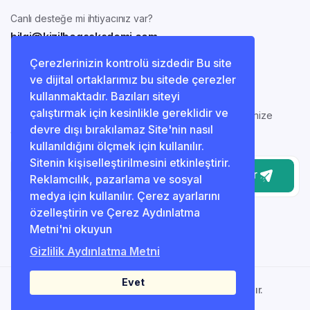
Canlı desteğe mi ihtiyacınız var?
bilgi@kizilbogaakademi.com
Çerezlerinizin kontrolü sizdedir Bu site
ve dijital ortaklarımız bu sitede çerezler
Bizimle iletişimde kalın
kullanmaktadır. Bazıları siteyi
çalıştırmak için kesinlikle gereklidir ve
En son haberleri ve güncellemeleri almak için bültenimize
devre dışı bırakılamaz Site'nin nasıl
abone olun!
kullanıldığını ölçmek için kullanılır.
Sitenin kişiselleştirilmesini etkinleştirir.
Gönder
Reklamcılık, pazarlama ve sosyal
medya için kullanılır. Çerez ayarlarını
özelleştirin ve Çerez Aydınlatma
Metni'ni okuyun
Gizlilik Aydınlatma Metni
Evet
© 2025 Kızılboğa Akademi. Her Hakkı Saklıdır.