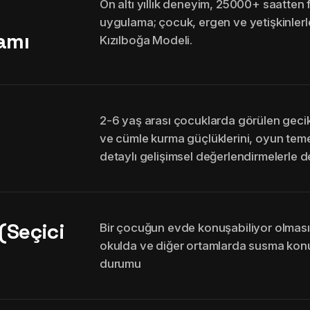
On altı yıllık deneyim, 25000+ saatten f
uygulama; çocuk, ergen ve yetişkinlerl
amı
Kızılboğa Modeli.
2-6 yaş arası çocuklarda görülen gec
ve cümle kurma güçlüklerini, oyun temel
detaylı gelişimsel değerlendirmelerle d
(Seçici
Bir çocuğun evde konuşabiliyor olmas
okulda ve diğer ortamlarda susma k
durumu