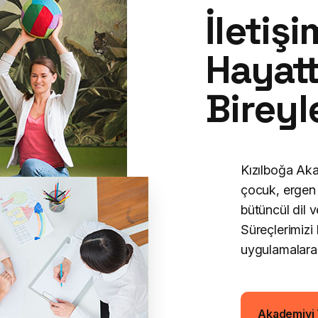
İletiş
Hayat
Bireyl
Kızılboğa Aka
çocuk, ergen 
bütüncül dil 
Süreçlerimizi
uygulamalara 
Akademiyi 