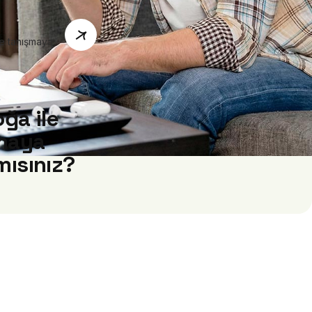
oğa ile
maya
mısınız?