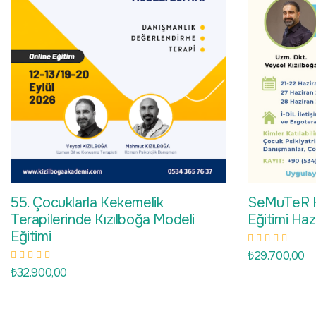
55. Çocuklarla Kekemelik
SeMuTeR K
Terapilerinde Kızılboğa Modeli
Eğitimi Ha
Eğitimi
₺29.700,00
₺32.900,00