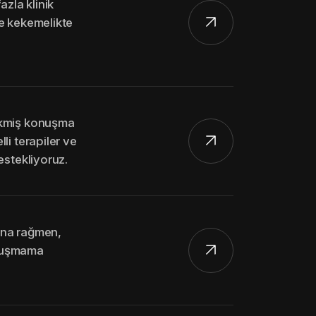
azla klinik
e kekemelikte
ikmiş konuşma
li terapiler ve
estekliyoruz.
ına rağmen,
onuşmama