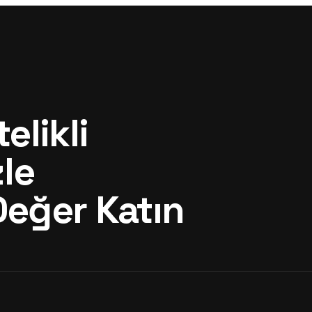
elikli
le
Değer Katın