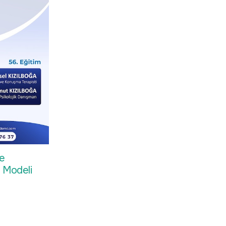
le
a Modeli