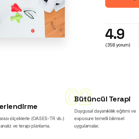
Akademiyi 
4.9
(358 yorum)
02
Bütüncül Terapi
erlendirme
Duygusal dayanıklılık eğitimi ve
rarası ölçeklerle (OASES-TR vb.)
exposure temelli bilimsel
 analiz ve terapi planlama.
uygulamalar.