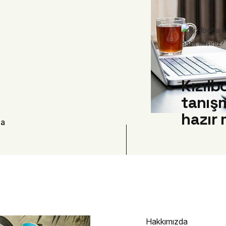
Kızılb
tanış
hazır 
ma
Hakkımızda